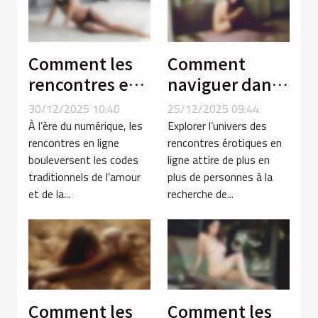
Comment les
Comment
rencontres en
naviguer dans
ligne
le monde des
30/12/2025 10:40
25/12/2025 09:44
favorisent les
rencontres
À l’ère du numérique, les
Explorer l’univers des
liaisons avec
érotiques en
rencontres en ligne
rencontres érotiques en
bouleversent les codes
ligne attire de plus en
des femmes
ligne ?
traditionnels de l’amour
plus de personnes à la
voluptueuses ?
et de la...
recherche de...
Comment les
Comment les