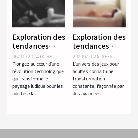
Exploration des
Exploration des
tendances
tendances
émergentes
actuelles dans
06/10/2024 00:38
29/09/2024 00:36
dans les jeux
les jeux porno
Plongez au cœur d’une
L'univers des jeux pour
pour adultes
et hentai
révolution technologique
adultes connaît une
qui transforme le
transformation
en réalité
paysage ludique pour les
constante, façonnée par
virtuelle
adultes : la...
des avancées...