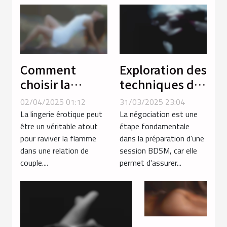
Comment
Exploration des
choisir la
techniques de
lingerie
négociation
02/04/2025 01:12
31/03/2025 23:04
érotique idéale
avant une
La lingerie érotique peut
La négociation est une
pour
session BDSM
être un véritable atout
étape fondamentale
pour raviver la flamme
dans la préparation d'une
dynamiser la
dans une relation de
session BDSM, car elle
relation de
couple....
permet d'assurer...
couple