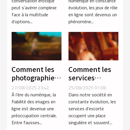
érotique
compétences
conversation érotique
numérique en constante
peut s’avérer complexe
évolution, les jeux de rôle
adapté à vos
stratégiques ?
face à la multitude
en ligne sont devenus un
besoins ?
d’options...
phénomène...
Comment les
Comment les
photographies
services
certifiées
d'escorte
27/08/2025 23:42
25/08/2025 01:08
renforcent la
influencent-ils
À l’ère du numérique, la
Dans notre société en
confiance en
les normes
fiabilité des images en
constante évolution, les
ligne est devenue une
services d'escorte
ligne ?
sociales ?
préoccupation centrale.
occupent une place
Entre fausses...
singulière et souvent...