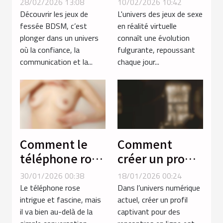
28/02/2026 13:08
10/02/2026 10:42
de fessée
virtuelle sur
Découvrir les jeux de
L'univers des jeux de sexe
BDSM
les plateformes
fessée BDSM, c’est
en réalité virtuelle
plonger dans un univers
connaît une évolution
traditionnelles
où la confiance, la
fulgurante, repoussant
communication et la...
chaque jour...
Comment le
Comment
téléphone rose
créer un profil
favorise-t-il la
captivant pour
30/01/2026 00:38
18/01/2026 00:24
découverte de
des rencontres
Le téléphone rose
Dans l’univers numérique
soi ?
en ligne ?
intrigue et fascine, mais
actuel, créer un profil
il va bien au-delà de la
captivant pour des