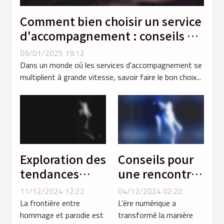
Comment bien choisir un service
d'accompagnement : conseils et
critères
09/01/2025 19:12
Dans un monde où les services d'accompagnement se
multiplient à grande vitesse, savoir faire le bon choix...
Exploration des
Conseils pour
tendances
une rencontre
actuelles dans
sécurisée et
11/12/2024 12:22
04/12/2024 02:20
les parodies
agréable en
La frontière entre
L'ère numérique a
hentai de
ligne
hommage et parodie est
transformé la manière