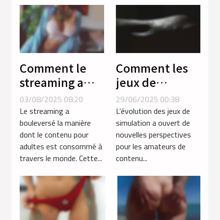
Comment le
Comment les
streaming a
jeux de
transformé la
simulation
03/08/2025 08:20
29/06/2025 00:38
consommation
améliorent
Le streaming a
L’évolution des jeux de
de contenu
l'expérience
bouleversé la manière
simulation a ouvert de
dont le contenu pour
nouvelles perspectives
pour adultes ?
des amateurs
adultes est consommé à
pour les amateurs de
de contenu
travers le monde. Cette...
contenu...
transgenre ?