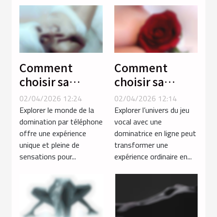
Comment
Comment
choisir sa
choisir sa
séance de
dominatrice en
02/04/2026 12:24
02/04/2026 12:14
domination par
ligne pour un
Explorer le monde de la
Explorer l’univers du jeu
téléphone
jeu vocal
domination par téléphone
vocal avec une
offre une expérience
dominatrice en ligne peut
pour une
inoubliable ?
unique et pleine de
transformer une
expérience
sensations pour...
expérience ordinaire en...
intense ?