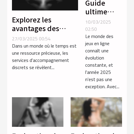
Guide
ultime
Explorez les
pour
10/03/2025
avantages des
choisir les
02:50
services discrets
meilleurs
Le monde des
27/03/2025 00:54
jeux en ligne
d'accompagnement
jeux de
Dans un monde où le temps est
connaît une
près des gares
une ressource précieuse, les
sexe
évolution
services d'accompagnement
gratuits en
constante, et
discrets se révèlent...
2025
l'année 2025
n'est pas une
exception. Avec...