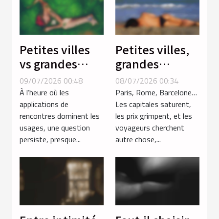
Petites villes
Petites villes,
vs grandes
grandes
métropoles :
rencontres :
09/07/2026 00:48
08/07/2026 00:34
où les
explorations
À l’heure où les
Paris, Rome, Barcelone…
rencontres
hors des
applications de
Les capitales saturent,
rencontres dominent les
les prix grimpent, et les
sont-elles
sentiers battus
usages, une question
voyageurs cherchent
vraiment plus
persiste, presque...
autre chose,...
spontanées ?