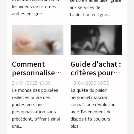
semble s'amenuiser grâce
communication
les vidéos de femmes
aux services de
globale
arabes en ligne...
traduction en ligne...
Comment
Guide d'achat :
personnaliser
critères pour
votre poupée
sélectionner le
21/04/2025 10:36
13/04/2025 09:58
réaliste pour
meilleur
Le monde des poupées
La quête du plaisir
une
masturbateur
réalistes ouvre des
personnel masculin
portes vers une
connaît une révolution
expérience
masculin
personnalisation sans
avec l'avènement de
unique
précédent, offrant ainsi
dispositifs toujours
une...
plus...