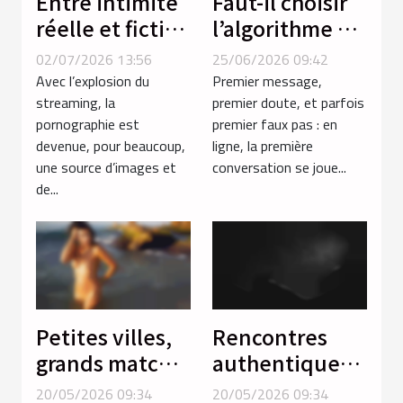
Entre intimité
Faut-il choisir
réelle et fiction
l’algorithme ou
: comment la
l’instinct pour
02/07/2026 13:56
25/06/2026 09:42
vidéo porno
réussir sa
Avec l’explosion du
Premier message,
façonne nos
première
streaming, la
premier doute, et parfois
pornographie est
premier faux pas : en
attentes
conversation
devenue, pour beaucoup,
ligne, la première
en ligne ?
une source d’images et
conversation se joue...
de...
Petites villes,
Rencontres
grands matchs
authentiques :
: la revanche
quand
20/05/2026 09:34
20/05/2026 09:34