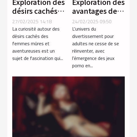
Exploration des
Exploration des
désirs cachés
avantages des
chez les
jeux porno en
27/02/2025 14:18
24/02/2025 09:50
femmes mûres
ligne par
La curiosité autour des
L'univers du
et
rapport aux
désirs cachés des
divertissement pour
femmes mûres et
adultes ne cesse de se
aventureuses
vidéos
aventureuses est un
réinventer, avec
traditionnelles
sujet de fascination qui...
l'émergence des jeux
porno en...