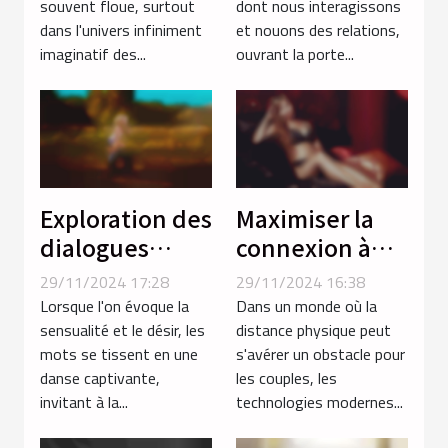
souvent floue, surtout
dont nous interagissons
séries animées
dans l'univers infiniment
et nouons des relations,
imaginatif des...
ouvrant la porte...
Exploration des
Maximiser la
dialogues
connexion à
érotiques avec
distance avec
29/11/2024 17:28
29/11/2024 16:38
des femmes du
des jouets
Lorsque l'on évoque la
Dans un monde où la
Maghreb
connectés
sensualité et le désir, les
distance physique peut
mots se tissent en une
s'avérer un obstacle pour
pour couples
danse captivante,
les couples, les
invitant à la...
technologies modernes...