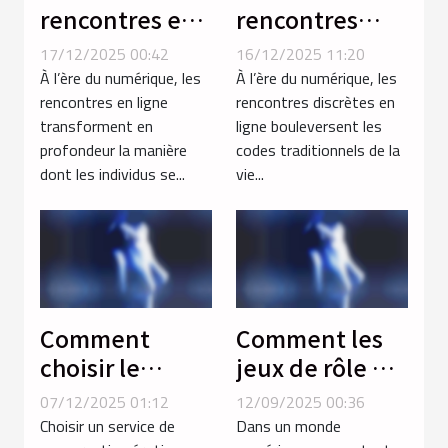
rencontres en
rencontres
ligne
discrètes en
17/12/2025 00:42
16/12/2025 11:20
renforcent les
ligne
À l’ère du numérique, les
À l’ère du numérique, les
relations
influencent-
rencontres en ligne
rencontres discrètes en
transforment en
ligne bouleversent les
modernes ?
elles les
profondeur la manière
codes traditionnels de la
relations
dont les individus se...
vie...
modernes ?
Comment
Comment les
choisir le
jeux de rôle en
service de
ligne
07/12/2025 01:12
12/09/2025 00:36
conversation
renforcent les
Choisir un service de
Dans un monde