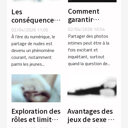
Comment
Les
garantir
conséquences
l'anonymat en
psychologiques
02/04/2026 10:54
02/04/2026 11:00
partageant des
du partage de
Partager des photos
À l’ère du numérique, le
photos intimes
intimes peut être à la
nudes
partage de nudes est
fois excitant et
devenu un phénomène
?
inquiétant, surtout
courant, notamment
quand la question de...
parmi les jeunes...
Exploration des
Avantages des
rôles et limites
jeux de sexe en
dans les jeux
réalité