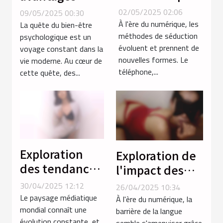
téléphone
psychologiques
02/05/2025 02:06
09/05/2025 00:30
réinvente les
des poupées
À l'ère du numérique, les
La quête du bien-être
rencontres
méthodes de séduction
réalistes pour
psychologique est un
évoluent et prennent de
voyage constant dans la
intimes
adultes
nouvelles formes. Le
vie moderne. Au cœur de
téléphone,...
cette quête, des...
Exploration
Exploration de
des tendances
l'impact des
en vidéos de
services de
30/04/2025 12:12
26/04/2025 10:34
femmes arabes
traduction en
Le paysage médiatique
À l'ère du numérique, la
mondial connaît une
ligne sur la
barrière de la langue
évolution constante, et