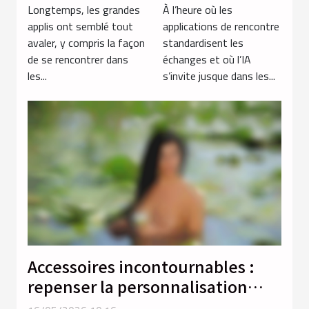
du local sur les
l’érotisme
Longtemps, les grandes
À l’heure où les
applis de
redéfinit la
applis ont semblé tout
applications de rencontre
avaler, y compris la façon
standardisent les
rencontres
notion de
de se rencontrer dans
échanges et où l’IA
connexion
les...
s’invite jusque dans les...
Accessoires incontournables :
repenser la personnalisation
dans l’expérience des sex dolls