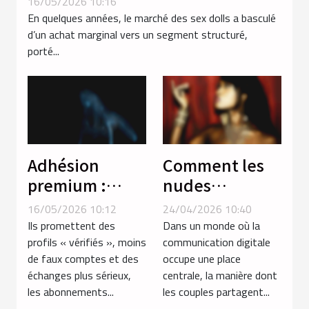
16/05/2026 10:16
En quelques années, le marché des sex dolls a basculé
d’un achat marginal vers un segment structuré,
porté...
Adhésion
Comment les
premium :
nudes
promesse
influencent-ils
16/05/2026 10:12
24/04/2026 10:40
d’authenticité
la dynamique
Ils promettent des
Dans un monde où la
ou simple filtre
des relations
profils « vérifiés », moins
communication digitale
de faux comptes et des
occupe une place
parmi les
amoureuses ?
échanges plus sérieux,
centrale, la manière dont
profils ?
les abonnements...
les couples partagent...