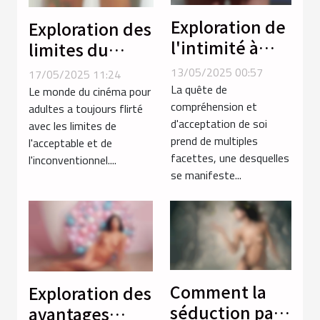
Exploration de
Exploration des
l'intimité à
limites du
travers les
porno extrême
13/05/2025 00:57
17/05/2025 11:24
services
avec des
La quête de
Le monde du cinéma pour
téléphoniques
compréhension et
thèmes non
adultes a toujours flirté
d'acceptation de soi
avec les limites de
transgenres
conventionnels
prend de multiples
l'acceptable et de
facettes, une desquelles
l'inconventionnel....
se manifeste...
Comment la
Exploration des
séduction par
avantages