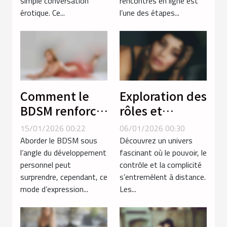
simple conversation
rencontres en ligne est
érotique. Ce...
l’une des étapes...
Comment le
Exploration des
BDSM renforce-
rôles et
t-il la confiance
dynamiques
15/01/2026 00:22
06/01/2026 00:30
en soi chez les
en séances de
Aborder le BDSM sous
Découvrez un univers
femmes ?
soumission par
l’angle du développement
fascinant où le pouvoir, le
personnel peut
contrôle et la complicité
téléphone
surprendre, cependant, ce
s’entremêlent à distance.
mode d’expression...
Les...