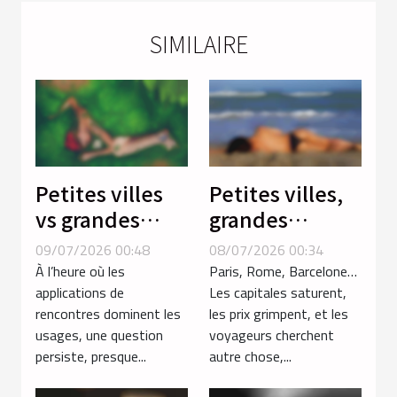
SIMILAIRE
Petites villes
Petites villes,
vs grandes
grandes
métropoles :
rencontres :
09/07/2026 00:48
08/07/2026 00:34
où les
explorations
À l’heure où les
Paris, Rome, Barcelone…
rencontres
hors des
applications de
Les capitales saturent,
rencontres dominent les
les prix grimpent, et les
sont-elles
sentiers battus
usages, une question
voyageurs cherchent
vraiment plus
persiste, presque...
autre chose,...
spontanées ?