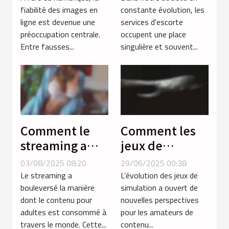
confiance en
les normes
fiabilité des images en
constante évolution, les
ligne est devenue une
services d'escorte
ligne ?
sociales ?
préoccupation centrale.
occupent une place
Entre fausses...
singulière et souvent...
Comment le
Comment les
streaming a
jeux de
transformé la
simulation
03/08/2025 08:20
29/06/2025 00:38
consommation
améliorent
Le streaming a
L’évolution des jeux de
de contenu
l'expérience
bouleversé la manière
simulation a ouvert de
dont le contenu pour
nouvelles perspectives
pour adultes ?
des amateurs
adultes est consommé à
pour les amateurs de
de contenu
travers le monde. Cette...
contenu...