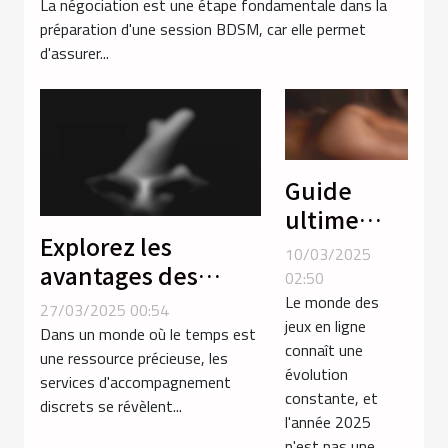
La négociation est une étape fondamentale dans la
préparation d'une session BDSM, car elle permet
d'assurer...
Guide
ultime
Explorez les
pour
10/03/2025
avantages des
choisir les
02:50
services discrets
meilleurs
Le monde des
27/03/2025 00:54
jeux en ligne
d'accompagnement
jeux de
Dans un monde où le temps est
connaît une
près des gares
une ressource précieuse, les
sexe
évolution
services d'accompagnement
gratuits en
constante, et
discrets se révèlent...
2025
l'année 2025
n'est pas une