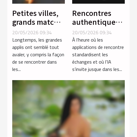
Petites villes,
Rencontres
grands matchs
authentiques :
: la revanche
quand
20/05/2026 09:34
20/05/2026 09:34
du local sur les
l’érotisme
Longtemps, les grandes
À l’heure où les
applis de
redéfinit la
applis ont semblé tout
applications de rencontre
avaler, y compris la façon
standardisent les
rencontres
notion de
de se rencontrer dans
échanges et où l’IA
connexion
les...
s’invite jusque dans les...