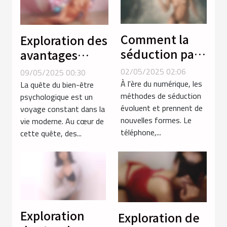
Comment la
Exploration des
séduction par
avantages
téléphone
psychologiques
02/05/2025 02:06
09/05/2025 00:30
réinvente les
des poupées
À l'ère du numérique, les
La quête du bien-être
rencontres
méthodes de séduction
réalistes pour
psychologique est un
évoluent et prennent de
voyage constant dans la
intimes
adultes
nouvelles formes. Le
vie moderne. Au cœur de
téléphone,...
cette quête, des...
Exploration
Exploration de