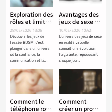
Exploration des
Avantages des
rôles et limites
jeux de sexe en
dans les jeux
réalité
28/02/2026 13:08
10/02/2026 10:42
de fessée
virtuelle sur
Découvrir les jeux de
L'univers des jeux de sexe
BDSM
les plateformes
fessée BDSM, c’est
en réalité virtuelle
plonger dans un univers
connaît une évolution
traditionnelles
où la confiance, la
fulgurante, repoussant
communication et la...
chaque jour...
Comment le
Comment
téléphone rose
créer un profil