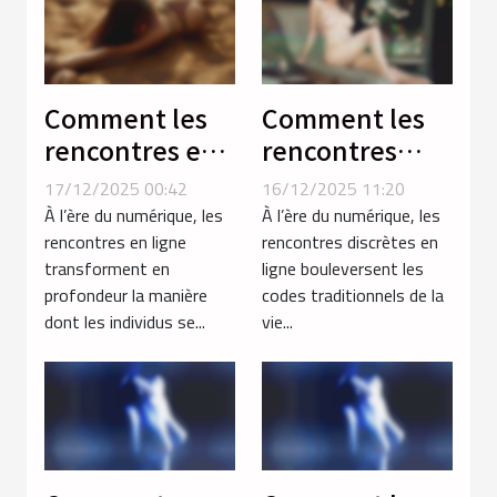
Comment les
Comment les
rencontres en
rencontres
ligne
discrètes en
17/12/2025 00:42
16/12/2025 11:20
renforcent les
ligne
À l’ère du numérique, les
À l’ère du numérique, les
relations
influencent-
rencontres en ligne
rencontres discrètes en
transforment en
ligne bouleversent les
modernes ?
elles les
profondeur la manière
codes traditionnels de la
relations
dont les individus se...
vie...
modernes ?