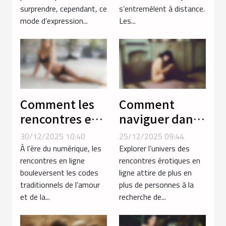
téléphone
surprendre, cependant, ce
s’entremêlent à distance.
mode d’expression...
Les...
Comment les
Comment
rencontres en
naviguer dans
ligne
le monde des
30/12/2025 10:40
25/12/2025 09:44
favorisent les
rencontres
À l’ère du numérique, les
Explorer l’univers des
liaisons avec
érotiques en
rencontres en ligne
rencontres érotiques en
bouleversent les codes
ligne attire de plus en
des femmes
ligne ?
traditionnels de l’amour
plus de personnes à la
voluptueuses ?
et de la...
recherche de...