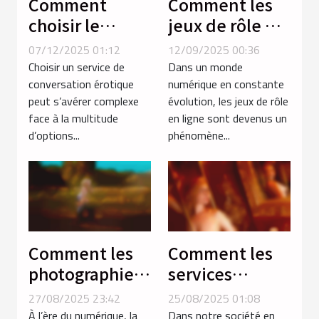
Comment
Comment les
choisir le
jeux de rôle en
service de
ligne
07/12/2025 01:12
12/09/2025 00:36
conversation
renforcent les
Choisir un service de
Dans un monde
érotique
compétences
conversation érotique
numérique en constante
peut s’avérer complexe
évolution, les jeux de rôle
adapté à vos
stratégiques ?
face à la multitude
en ligne sont devenus un
besoins ?
d’options...
phénomène...
Comment les
Comment les
photographies
services
certifiées
d'escorte
27/08/2025 23:42
25/08/2025 01:08
renforcent la
influencent-ils
À l’ère du numérique, la
Dans notre société en