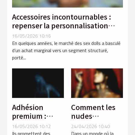
Accessoires incontournables :
repenser la personnalisation
dans l’expérience des sex dolls
16/05/2026 10:16
En quelques années, le marché des sex dolls a basculé
d’un achat marginal vers un segment structuré,
porté...
Adhésion
Comment les
premium :
nudes
promesse
influencent-ils
16/05/2026 10:12
24/04/2026 10:40
d’authenticité
la dynamique
Ils promettent des
Dans un monde où la