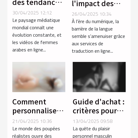
des tendances
l'impact des
en vidéos de
services de
30/04/2025 12:12
26/04/2025 10:34
femmes arabes
traduction en
Le paysage médiatique
À l'ère du numérique, la
mondial connaît une
ligne sur la
barrière de la langue
évolution constante, et
semble s'amenuiser grâce
communication
les vidéos de femmes
aux services de
globale
arabes en ligne...
traduction en ligne...
Comment
Guide d'achat :
personnaliser
critères pour
votre poupée
sélectionner le
21/04/2025 10:36
13/04/2025 09:58
réaliste pour
meilleur
Le monde des poupées
La quête du plaisir
une
masturbateur
réalistes ouvre des
personnel masculin