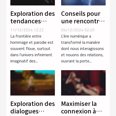
Exploration des
Conseils pour
tendances
une rencontre
actuelles dans
sécurisée et
11/12/2024 12:22
04/12/2024 02:20
les parodies
agréable en
La frontière entre
L'ère numérique a
hentai de
ligne
hommage et parodie est
transformé la manière
souvent floue, surtout
dont nous interagissons
séries animées
dans l'univers infiniment
et nouons des relations,
imaginatif des...
ouvrant la porte...
Exploration des
Maximiser la
dialogues
connexion à