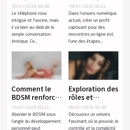
favorise-t-il la
captivant pour
30/01/2026 00:38
18/01/2026 00:24
découverte de
des rencontres
Le téléphone rose
Dans l’univers numérique
soi ?
en ligne ?
intrigue et fascine, mais
actuel, créer un profil
il va bien au-delà de la
captivant pour des
simple conversation
rencontres en ligne est
érotique. Ce...
l’une des étapes...
Comment le
Exploration des
BDSM renforce-
rôles et
t-il la confiance
dynamiques
15/01/2026 00:22
06/01/2026 00:30
en soi chez les
en séances de
Aborder le BDSM sous
Découvrez un univers
femmes ?
soumission par
l’angle du développement
fascinant où le pouvoir, le
personnel peut
contrôle et la complicité