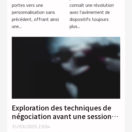
portes vers une
connaît une révolution
expérience
masculin
personnalisation sans
avec l'avènement de
unique
précédent, offrant ainsi
dispositifs toujours
une...
plus...
Exploration des techniques de
négociation avant une session
BDSM
31/03/2025 23:04