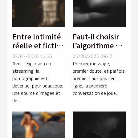
Entre intimité
Faut-il choisir
réelle et fiction
l’algorithme ou
: comment la
l’instinct pour
02/07/2026 13:56
25/06/2026 09:42
vidéo porno
réussir sa
Avec l’explosion du
Premier message,
façonne nos
première
streaming, la
premier doute, et parfois
pornographie est
premier faux pas : en
attentes
conversation
devenue, pour beaucoup,
ligne, la première
en ligne ?
une source d’images et
conversation se joue...
de...