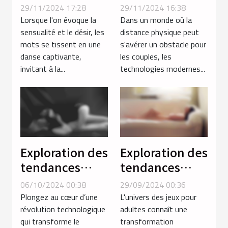
érotiques avec
distance avec
29/11/2024 17:28
29/11/2024 16:38
des femmes du
des jouets
Lorsque l'on évoque la
Dans un monde où la
Maghreb
connectés
sensualité et le désir, les
distance physique peut
mots se tissent en une
s'avérer un obstacle pour
pour couples
danse captivante,
les couples, les
invitant à la...
technologies modernes...
Exploration des
Exploration des
tendances
tendances
émergentes
actuelles dans
06/10/2024 00:38
29/09/2024 00:36
dans les jeux
les jeux porno
Plongez au cœur d’une
L'univers des jeux pour
pour adultes
et hentai
révolution technologique
adultes connaît une
qui transforme le
transformation
en réalité