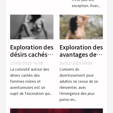
exception. Avec...
Exploration des
Exploration des
désirs cachés
avantages des
chez les
jeux porno en
27/02/2025 14:18
24/02/2025 09:50
femmes mûres
ligne par
La curiosité autour des
L'univers du
et
rapport aux
désirs cachés des
divertissement pour
femmes mûres et
adultes ne cesse de se
aventureuses
vidéos
aventureuses est un
réinventer, avec
traditionnelles
sujet de fascination qui...
l'émergence des jeux
porno en...