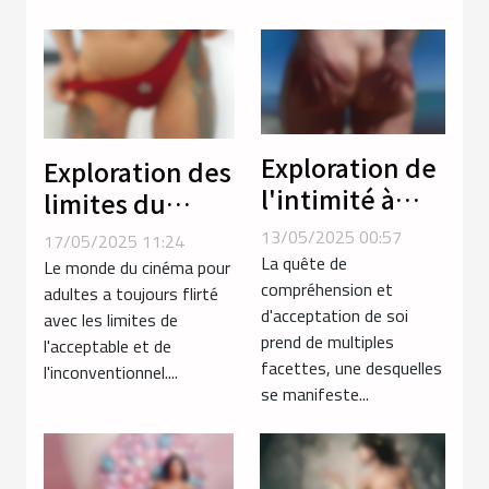
transgenre ?
Exploration de
Exploration des
l'intimité à
limites du
travers les
porno extrême
13/05/2025 00:57
17/05/2025 11:24
services
avec des
La quête de
Le monde du cinéma pour
téléphoniques
compréhension et
thèmes non
adultes a toujours flirté
d'acceptation de soi
avec les limites de
transgenres
conventionnels
prend de multiples
l'acceptable et de
facettes, une desquelles
l'inconventionnel....
se manifeste...