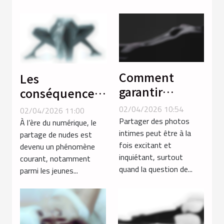
intense ?
Comment
Les
garantir
conséquences
l'anonymat en
psychologiques
02/04/2026 10:54
02/04/2026 11:00
partageant des
du partage de
Partager des photos
À l’ère du numérique, le
photos intimes
intimes peut être à la
nudes
partage de nudes est
fois excitant et
devenu un phénomène
?
inquiétant, surtout
courant, notamment
quand la question de...
parmi les jeunes...