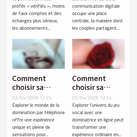
ou simple filtre
des relations
profils « vérifiés », moins
communication digitale
de faux comptes et des
occupe une place
parmi les
amoureuses ?
échanges plus sérieux,
centrale, la manière dont
profils ?
les abonnements...
les couples partagent...
Comment
Comment
choisir sa
choisir sa
séance de
dominatrice en
02/04/2026 12:24
02/04/2026 12:14
domination par
ligne pour un
Explorer le monde de la
Explorer l’univers du jeu
téléphone
jeu vocal
domination par téléphone
vocal avec une
offre une expérience
dominatrice en ligne peut
pour une
inoubliable ?
unique et pleine de
transformer une
expérience
sensations pour...
expérience ordinaire en...