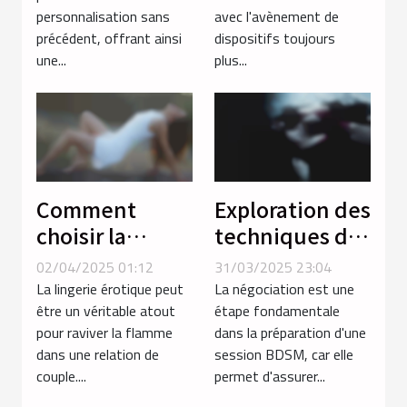
expérience
masculin
personnalisation sans
avec l'avènement de
unique
précédent, offrant ainsi
dispositifs toujours
une...
plus...
Comment
Exploration des
choisir la
techniques de
lingerie
négociation
02/04/2025 01:12
31/03/2025 23:04
érotique idéale
avant une
La lingerie érotique peut
La négociation est une
pour
session BDSM
être un véritable atout
étape fondamentale
pour raviver la flamme
dans la préparation d'une
dynamiser la
dans une relation de
session BDSM, car elle
relation de
couple....
permet d'assurer...
couple