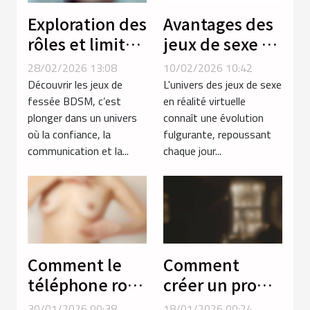
Exploration des
Avantages des
rôles et limites
jeux de sexe en
dans les jeux
réalité
28/02/2026 13:08
10/02/2026 10:42
de fessée
virtuelle sur
Découvrir les jeux de
L'univers des jeux de sexe
BDSM
les plateformes
fessée BDSM, c’est
en réalité virtuelle
plonger dans un univers
connaît une évolution
traditionnelles
où la confiance, la
fulgurante, repoussant
communication et la...
chaque jour...
Comment le
Comment
téléphone rose
créer un profil
favorise-t-il la
captivant pour
30/01/2026 00:38
18/01/2026 00:24