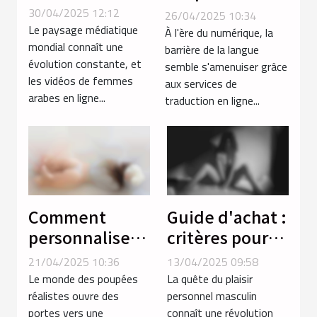
en vidéos de
services de
30/04/2025 12:12
26/04/2025 10:34
femmes arabes
traduction en
Le paysage médiatique
À l'ère du numérique, la
mondial connaît une
ligne sur la
barrière de la langue
évolution constante, et
semble s'amenuiser grâce
communication
les vidéos de femmes
aux services de
globale
arabes en ligne...
traduction en ligne...
Comment
Guide d'achat :
personnaliser
critères pour
votre poupée
sélectionner le
21/04/2025 10:36
13/04/2025 09:58
réaliste pour
meilleur
Le monde des poupées
La quête du plaisir
une
masturbateur
réalistes ouvre des
personnel masculin
portes vers une
connaît une révolution