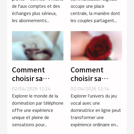
de faux comptes et des
occupe une place
parmi les
amoureuses ?
échanges plus sérieux,
centrale, la manière dont
profils ?
les abonnements...
les couples partagent...
Comment
Comment
choisir sa
choisir sa
séance de
dominatrice en
02/04/2026 12:24
02/04/2026 12:14
domination par
ligne pour un
Explorer le monde de la
Explorer l’univers du jeu
téléphone
jeu vocal
domination par téléphone
vocal avec une
offre une expérience
dominatrice en ligne peut
pour une
inoubliable ?
unique et pleine de
transformer une
expérience
sensations pour...
expérience ordinaire en...
intense ?