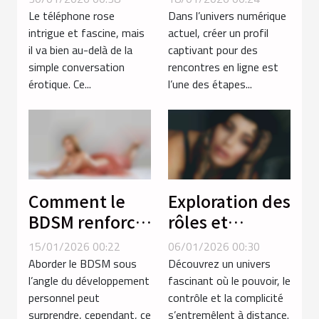
découverte de
des rencontres
Le téléphone rose
Dans l’univers numérique
soi ?
en ligne ?
intrigue et fascine, mais
actuel, créer un profil
il va bien au-delà de la
captivant pour des
simple conversation
rencontres en ligne est
érotique. Ce...
l’une des étapes...
Comment le
Exploration des
BDSM renforce-
rôles et
t-il la confiance
dynamiques
15/01/2026 00:22
06/01/2026 00:30
en soi chez les
en séances de
Aborder le BDSM sous
Découvrez un univers
femmes ?
soumission par
l’angle du développement
fascinant où le pouvoir, le
personnel peut
contrôle et la complicité
téléphone
surprendre, cependant, ce
s’entremêlent à distance.