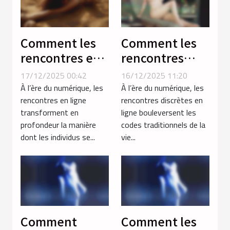
Comment les
Comment les
rencontres en
rencontres
ligne
discrètes en
17/12/2025 00:42
16/12/2025 11:20
renforcent les
ligne
À l’ère du numérique, les
À l’ère du numérique, les
relations
influencent-
rencontres en ligne
rencontres discrètes en
transforment en
ligne bouleversent les
modernes ?
elles les
profondeur la manière
codes traditionnels de la
relations
dont les individus se...
vie...
modernes ?
Comment
Comment les