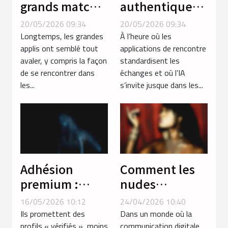
grands matchs
authentiques :
: la revanche
quand
20/05/2026 09:34
20/05/2026 09:34
du local sur les
l’érotisme
Longtemps, les grandes
À l’heure où les
applis de
redéfinit la
applis ont semblé tout
applications de rencontre
avaler, y compris la façon
standardisent les
rencontres
notion de
de se rencontrer dans
échanges et où l’IA
connexion
les...
s’invite jusque dans les...
Adhésion
Comment les
premium :
nudes
promesse
influencent-ils
16/05/2026 10:12
24/04/2026 10:40
d’authenticité
la dynamique
Ils promettent des
Dans un monde où la
ou simple filtre
des relations
profils « vérifiés », moins
communication digitale