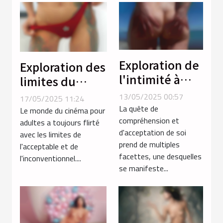
Exploration de
Exploration des
l'intimité à
limites du
travers les
porno extrême
13/05/2025 00:57
17/05/2025 11:24
services
avec des
La quête de
Le monde du cinéma pour
téléphoniques
compréhension et
thèmes non
adultes a toujours flirté
d'acceptation de soi
avec les limites de
transgenres
conventionnels
prend de multiples
l'acceptable et de
facettes, une desquelles
l'inconventionnel....
se manifeste...