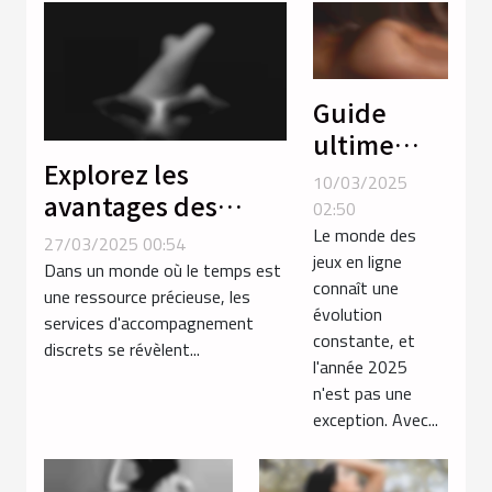
Guide
ultime
Explorez les
pour
10/03/2025
avantages des
choisir les
02:50
services discrets
meilleurs
Le monde des
27/03/2025 00:54
jeux en ligne
d'accompagnement
jeux de
Dans un monde où le temps est
connaît une
près des gares
une ressource précieuse, les
sexe
évolution
services d'accompagnement
gratuits en
constante, et
discrets se révèlent...
2025
l'année 2025
n'est pas une
exception. Avec...