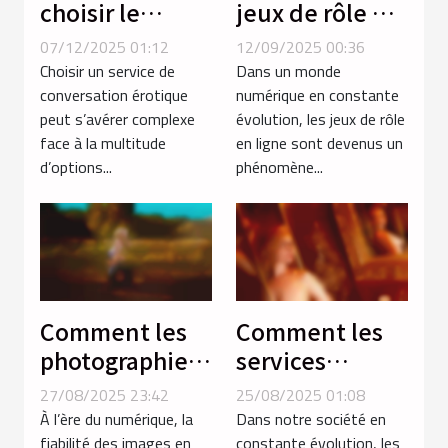
choisir le
jeux de rôle en
service de
ligne
07/12/2025 01:12
12/09/2025 00:36
conversation
renforcent les
Choisir un service de
Dans un monde
érotique
compétences
conversation érotique
numérique en constante
peut s’avérer complexe
évolution, les jeux de rôle
adapté à vos
stratégiques ?
face à la multitude
en ligne sont devenus un
besoins ?
d’options...
phénomène...
Comment les
Comment les
photographies
services
certifiées
d'escorte
27/08/2025 23:42
25/08/2025 01:08
renforcent la
influencent-ils
À l’ère du numérique, la
Dans notre société en
confiance en
les normes
fiabilité des images en
constante évolution, les