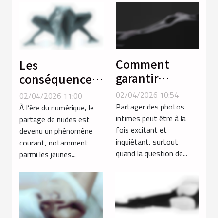
Comment
Les
garantir
conséquences
l'anonymat en
psychologiques
02/04/2026 10:54
02/04/2026 11:00
partageant des
du partage de
Partager des photos
À l’ère du numérique, le
photos intimes
intimes peut être à la
nudes
partage de nudes est
fois excitant et
devenu un phénomène
?
inquiétant, surtout
courant, notamment
quand la question de...
parmi les jeunes...