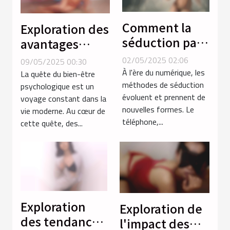
Comment la
Exploration des
séduction par
avantages
téléphone
psychologiques
02/05/2025 02:06
09/05/2025 00:30
réinvente les
des poupées
À l'ère du numérique, les
La quête du bien-être
rencontres
méthodes de séduction
réalistes pour
psychologique est un
évoluent et prennent de
voyage constant dans la
intimes
adultes
nouvelles formes. Le
vie moderne. Au cœur de
téléphone,...
cette quête, des...
Exploration
Exploration de
des tendances
l'impact des