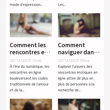
mode d’expression...
Les...
Comment les
Comment
rencontres en
naviguer dans
ligne
le monde des
30/12/2025 10:40
25/12/2025 09:44
favorisent les
rencontres
À l’ère du numérique, les
Explorer l’univers des
liaisons avec
érotiques en
rencontres en ligne
rencontres érotiques en
bouleversent les codes
ligne attire de plus en
des femmes
ligne ?
traditionnels de l’amour
plus de personnes à la
voluptueuses ?
et de la...
recherche de...