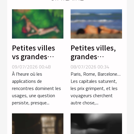
Petites villes
Petites villes,
vs grandes
grandes
métropoles :
rencontres :
09/07/2026 00:48
08/07/2026 00:34
où les
explorations
À l’heure où les
Paris, Rome, Barcelone…
rencontres
hors des
applications de
Les capitales saturent,
rencontres dominent les
les prix grimpent, et les
sont-elles
sentiers battus
usages, une question
voyageurs cherchent
vraiment plus
persiste, presque...
autre chose,...
spontanées ?