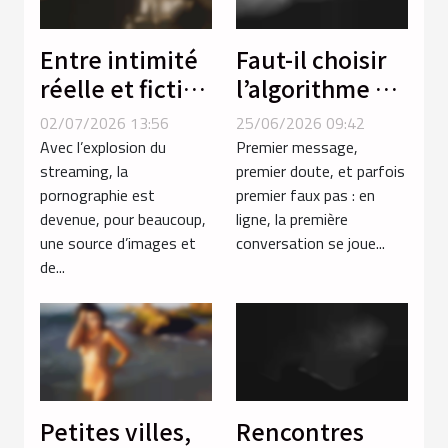
Entre intimité
Faut-il choisir
réelle et fiction
l’algorithme ou
: comment la
l’instinct pour
02/07/2026 13:56
25/06/2026 09:42
vidéo porno
réussir sa
Avec l’explosion du
Premier message,
façonne nos
première
streaming, la
premier doute, et parfois
pornographie est
premier faux pas : en
attentes
conversation
devenue, pour beaucoup,
ligne, la première
en ligne ?
une source d’images et
conversation se joue...
de...
Petites villes,
Rencontres