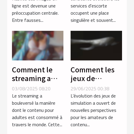
ligne est devenue une
services d'escorte
ligne ?
sociales ?
préoccupation centrale.
occupent une place
Entre fausses...
singulière et souvent...
Comment le
Comment les
streaming a
jeux de
transformé la
simulation
03/08/2025 08:20
29/06/2025 00:38
consommation
améliorent
Le streaming a
L’évolution des jeux de
de contenu
l'expérience
bouleversé la manière
simulation a ouvert de
dont le contenu pour
nouvelles perspectives
pour adultes ?
des amateurs
adultes est consommé à
pour les amateurs de
de contenu
travers le monde. Cette...
contenu...
transgenre ?