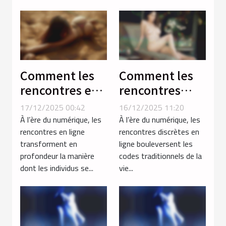
Comment les
Comment les
rencontres en
rencontres
ligne
discrètes en
17/12/2025 00:42
16/12/2025 11:20
renforcent les
ligne
À l’ère du numérique, les
À l’ère du numérique, les
relations
influencent-
rencontres en ligne
rencontres discrètes en
transforment en
ligne bouleversent les
modernes ?
elles les
profondeur la manière
codes traditionnels de la
relations
dont les individus se...
vie...
modernes ?