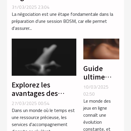
BDSM
31/03/2025 23:04
La négociation est une étape fondamentale dans la
préparation d'une session BDSM, car elle permet
d'assurer...
Guide
ultime
Explorez les
pour
10/03/2025
avantages des
choisir les
02:50
services discrets
meilleurs
Le monde des
27/03/2025 00:54
jeux en ligne
d'accompagnement
jeux de
Dans un monde où le temps est
connaît une
près des gares
une ressource précieuse, les
sexe
évolution
services d'accompagnement
gratuits en
constante, et