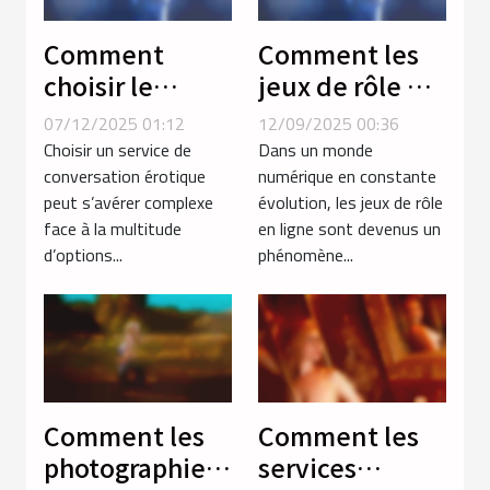
Comment
Comment les
choisir le
jeux de rôle en
service de
ligne
07/12/2025 01:12
12/09/2025 00:36
conversation
renforcent les
Choisir un service de
Dans un monde
érotique
compétences
conversation érotique
numérique en constante
peut s’avérer complexe
évolution, les jeux de rôle
adapté à vos
stratégiques ?
face à la multitude
en ligne sont devenus un
besoins ?
d’options...
phénomène...
Comment les
Comment les
photographies
services