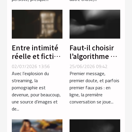
spontanées ?
Entre intimité
Faut-il choisir
réelle et fiction
l’algorithme ou
: comment la
l’instinct pour
02/07/2026 13:56
25/06/2026 09:42
vidéo porno
réussir sa
Avec l’explosion du
Premier message,
façonne nos
première
streaming, la
premier doute, et parfois
pornographie est
premier faux pas : en
attentes
conversation
devenue, pour beaucoup,
ligne, la première
en ligne ?
une source d’images et
conversation se joue...
de...