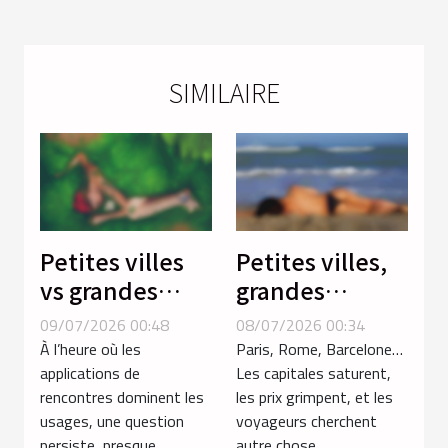
SIMILAIRE
Petites villes
Petites villes,
vs grandes
grandes
métropoles :
rencontres :
09/07/2026 00:48
08/07/2026 00:34
où les
explorations
À l’heure où les
Paris, Rome, Barcelone…
rencontres
hors des
applications de
Les capitales saturent,
rencontres dominent les
les prix grimpent, et les
sont-elles
sentiers battus
usages, une question
voyageurs cherchent
vraiment plus
persiste, presque...
autre chose,...