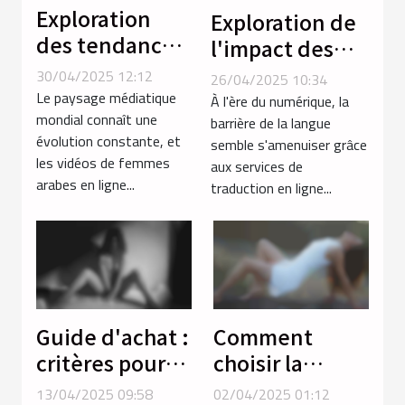
Exploration
Exploration de
des tendances
l'impact des
en vidéos de
services de
30/04/2025 12:12
26/04/2025 10:34
femmes arabes
traduction en
Le paysage médiatique
À l'ère du numérique, la
mondial connaît une
ligne sur la
barrière de la langue
évolution constante, et
semble s'amenuiser grâce
communication
les vidéos de femmes
aux services de
globale
arabes en ligne...
traduction en ligne...
Guide d'achat :
Comment
critères pour
choisir la
sélectionner le
lingerie
13/04/2025 09:58
02/04/2025 01:12