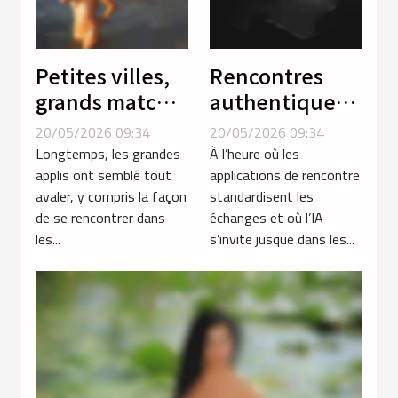
Petites villes,
Rencontres
grands matchs
authentiques :
: la revanche
quand
20/05/2026 09:34
20/05/2026 09:34
du local sur les
l’érotisme
Longtemps, les grandes
À l’heure où les
applis de
redéfinit la
applis ont semblé tout
applications de rencontre
avaler, y compris la façon
standardisent les
rencontres
notion de
de se rencontrer dans
échanges et où l’IA
connexion
les...
s’invite jusque dans les...