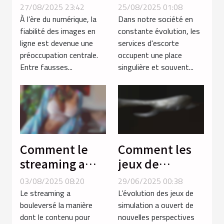
certifiées
d'escorte
27/08/2025 23:42
25/08/2025 01:08
renforcent la
influencent-ils
À l’ère du numérique, la
Dans notre société en
confiance en
les normes
fiabilité des images en
constante évolution, les
ligne est devenue une
services d'escorte
ligne ?
sociales ?
préoccupation centrale.
occupent une place
Entre fausses...
singulière et souvent...
Comment le
Comment les
streaming a
jeux de
transformé la
simulation
03/08/2025 08:20
29/06/2025 00:38
consommation
améliorent
Le streaming a
L’évolution des jeux de
de contenu
l'expérience
bouleversé la manière
simulation a ouvert de
dont le contenu pour
nouvelles perspectives
pour adultes ?
des amateurs