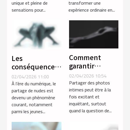
unique et pleine de
transformer une
expérience
sensations pour...
expérience ordinaire en...
intense ?
Comment
Les
garantir
conséquences
l'anonymat en
psychologiques
02/04/2026 10:54
02/04/2026 11:00
partageant des
du partage de
Partager des photos
À l’ère du numérique, le
photos intimes
intimes peut être à la
nudes
partage de nudes est
fois excitant et
devenu un phénomène
?
inquiétant, surtout
courant, notamment
quand la question de...
parmi les jeunes...