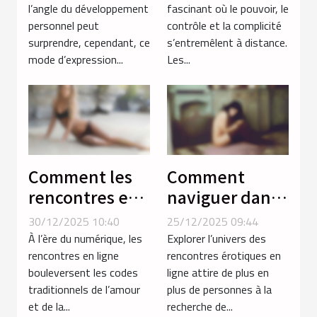
femmes ?
soumission par
l’angle du développement
fascinant où le pouvoir, le
personnel peut
contrôle et la complicité
téléphone
surprendre, cependant, ce
s’entremêlent à distance.
mode d’expression...
Les...
Comment les
Comment
rencontres en
naviguer dans
ligne
le monde des
30/12/2025 10:40
25/12/2025 09:44
favorisent les
rencontres
À l’ère du numérique, les
Explorer l’univers des
liaisons avec
érotiques en
rencontres en ligne
rencontres érotiques en
bouleversent les codes
ligne attire de plus en
des femmes
ligne ?
traditionnels de l’amour
plus de personnes à la
voluptueuses ?
et de la...
recherche de...