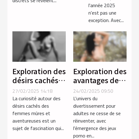
discrets se révèlent...
2025
l'année 2025
n'est pas une
exception. Avec...
Exploration des
Exploration des
désirs cachés
avantages des
chez les
jeux porno en
27/02/2025 14:18
24/02/2025 09:50
femmes mûres
ligne par
La curiosité autour des
L'univers du
et
rapport aux
désirs cachés des
divertissement pour
femmes mûres et
adultes ne cesse de se
aventureuses
vidéos
aventureuses est un
réinventer, avec
traditionnelles
sujet de fascination qui...
l'émergence des jeux
porno en...