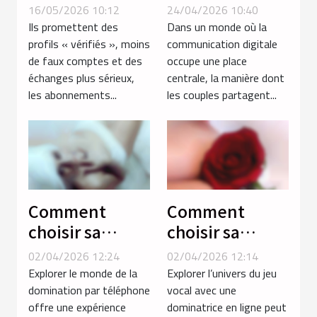
promesse
influencent-ils
16/05/2026 10:12
24/04/2026 10:40
d’authenticité
la dynamique
Ils promettent des
Dans un monde où la
ou simple filtre
des relations
profils « vérifiés », moins
communication digitale
de faux comptes et des
occupe une place
parmi les
amoureuses ?
échanges plus sérieux,
centrale, la manière dont
profils ?
les abonnements...
les couples partagent...
Comment
Comment
choisir sa
choisir sa
séance de
dominatrice en
02/04/2026 12:24
02/04/2026 12:14
domination par
ligne pour un
Explorer le monde de la
Explorer l’univers du jeu
téléphone
jeu vocal
domination par téléphone
vocal avec une
offre une expérience
dominatrice en ligne peut
pour une
inoubliable ?