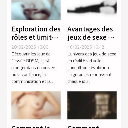
Exploration des
Avantages des
rôles et limites
jeux de sexe en
dans les jeux
réalité
28/02/2026 13:08
10/02/2026 10:42
de fessée
virtuelle sur
Découvrir les jeux de
L'univers des jeux de sexe
BDSM
les plateformes
fessée BDSM, c’est
en réalité virtuelle
plonger dans un univers
connaît une évolution
traditionnelles
où la confiance, la
fulgurante, repoussant
communication et la...
chaque jour...