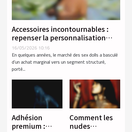
Accessoires incontournables :
repenser la personnalisation
dans l’expérience des sex dolls
16/05/2026 10:16
En quelques années, le marché des sex dolls a basculé
d’un achat marginal vers un segment structuré,
porté...
Adhésion
Comment les
premium :
nudes