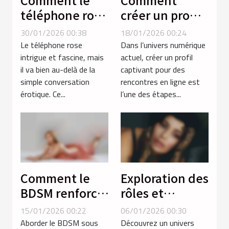
Comment le
Comment
téléphone rose
créer un profil
favorise-t-il la
captivant pour
30/01/2026 00:38
18/01/2026 00:24
découverte de
des rencontres
Le téléphone rose
Dans l’univers numérique
soi ?
en ligne ?
intrigue et fascine, mais
actuel, créer un profil
il va bien au-delà de la
captivant pour des
simple conversation
rencontres en ligne est
érotique. Ce...
l’une des étapes...
Comment le
Exploration des
BDSM renforce-
rôles et
t-il la confiance
dynamiques
15/01/2026 00:22
06/01/2026 00:30
en soi chez les
en séances de
Aborder le BDSM sous
Découvrez un univers