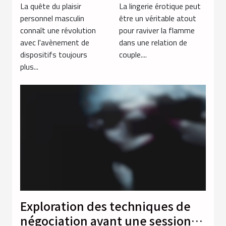
meilleur
érotique idéale
La quête du plaisir
La lingerie érotique peut
masturbateur
pour
personnel masculin
être un véritable atout
connaît une révolution
pour raviver la flamme
masculin
dynamiser la
avec l'avènement de
dans une relation de
relation de
dispositifs toujours
couple....
couple
plus...
Exploration des techniques de
négociation avant une session