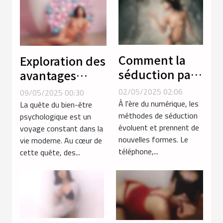
Comment la
Exploration des
séduction par
avantages
téléphone
psychologiques
02/05/2025 02:06
09/05/2025 00:30
réinvente les
des poupées
À l'ère du numérique, les
La quête du bien-être
rencontres
méthodes de séduction
réalistes pour
psychologique est un
évoluent et prennent de
voyage constant dans la
intimes
adultes
nouvelles formes. Le
vie moderne. Au cœur de
téléphone,...
cette quête, des...