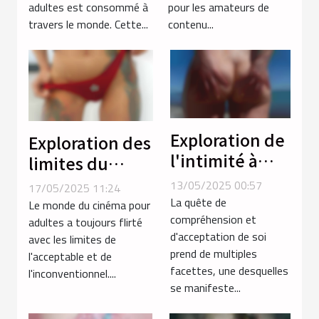
adultes est consommé à
pour les amateurs de
de contenu
travers le monde. Cette...
contenu...
transgenre ?
Exploration de
Exploration des
l'intimité à
limites du
travers les
porno extrême
13/05/2025 00:57
17/05/2025 11:24
services
avec des
La quête de
Le monde du cinéma pour
téléphoniques
compréhension et
thèmes non
adultes a toujours flirté
d'acceptation de soi
avec les limites de
transgenres
conventionnels
prend de multiples
l'acceptable et de
facettes, une desquelles
l'inconventionnel....
se manifeste...