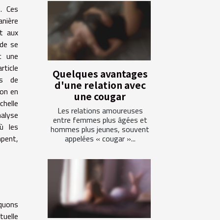
e. Ces
anière
t aux
 de se
c une
ticle
Quelques avantages
es de
d'une relation avec
ion en
une cougar
chelle
Les relations amoureuses
alyse
entre femmes plus âgées et
ù les
hommes plus jeunes, souvent
mpent,
appelées « cougar »...
iquons
tuelle