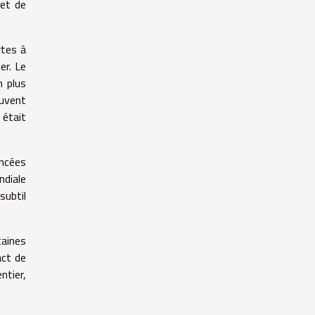
 et de
rtes à
er. Le
n plus
euvent
 était
ncées
diale
subtil
taines
pact de
ntier,