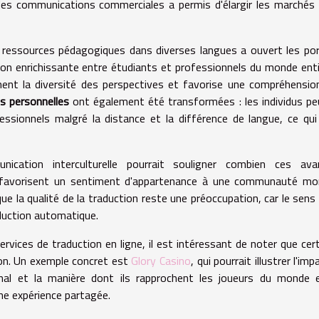
es communications commerciales a permis d'élargir les marchés
s ressources pédagogiques dans diverses langues a ouvert les po
on enrichissante entre étudiants et professionnels du monde enti
ment la diversité des perspectives et favorise une compréhensio
ns personnelles
ont également été transformées : les individus p
essionnels malgré la distance et la différence de langue, ce qui
cation interculturelle pourrait souligner combien ces ava
 favorisent un sentiment d'appartenance à une communauté mon
que la qualité de la traduction reste une préoccupation, car le sens 
aduction automatique.
vices de traduction en ligne, il est intéressant de noter que cer
ion. Un exemple concret est
Glory Casino
, qui pourrait illustrer l'im
onal et la manière dont ils rapprochent les joueurs du monde e
une expérience partagée.