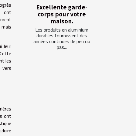
rogrès
Excellente garde-
e, ont
corps pour votre
pement
maison.
, mais
Les produits en aluminium
durables fournissent des
années continues de peu ou
i leur
pas...
 Cette
nt les
 vers
rières
es ont
stique
aduire