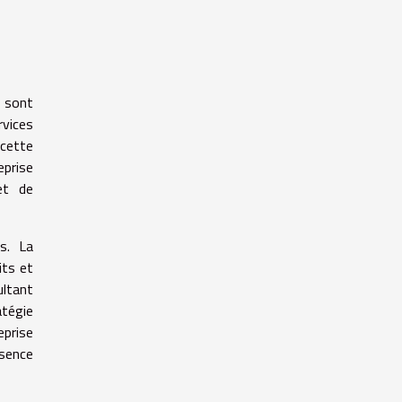
x sont
rvices
 cette
eprise
et de
s. La
its et
ultant
atégie
eprise
ésence