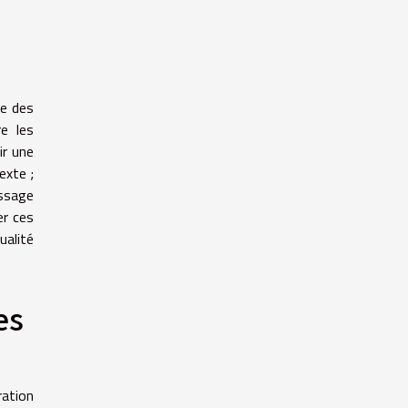
te des
e les
ir une
exte ;
essage
er ces
ualité
es
ration