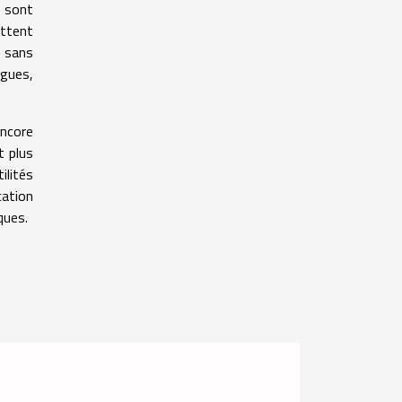
, sont
ettent
e sans
ngues,
ncore
t plus
ilités
cation
ques.