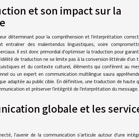
uction et son impact sur la
ge
teur déterminant pour la compréhension et l'interprétation correc
t entraîner des malentendus linguistiques, voire compromettr
ciaux. Il est donc primordial d'optimiser la traduction pour garant
lité de traduction ne se limite pas à la conversion littérale d'un t
guistiques et du contexte culturel, éléments qui confèrent au m
ionnel ou un expert en communication multilingue saura appréhend
ue adaptée au public cible. En définitive, une traduction de haute q
mmunication et préserver l'intégrité de l'interprétation du message.
ication globale et les servic
cté, l'avenir de la communication s'articule autour d'une intég