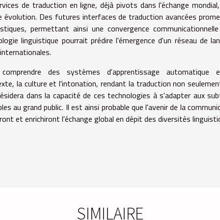
vices de traduction en ligne, déjà pivots dans l'échange mondial
te évolution. Des futures interfaces de traduction avancées prom
inguistiques, permettant ainsi une convergence communicationnell
logie linguistique pourrait prédire l'émergence d'un réseau de la
 internationales.
t comprendre des systèmes d'apprentissage automatique e
te, la culture et l'intonation, rendant la traduction non seulemen
résidera dans la capacité de ces technologies à s'adapter aux subt
s au grand public. Il est ainsi probable que l'avenir de la communi
ront et enrichiront l'échange global en dépit des diversités linguisti
SIMILAIRE