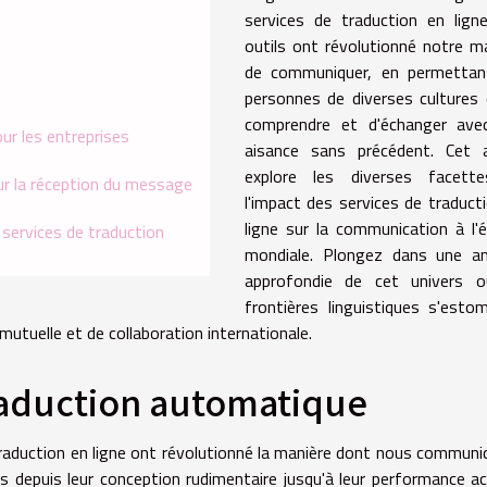
services de traduction en lign
outils ont révolutionné notre m
de communiquer, en permettan
personnes de diverses cultures
comprendre et d'échanger ave
ur les entreprises
aisance sans précédent. Cet ar
explore les diverses facett
sur la réception du message
l'impact des services de traduct
ligne sur la communication à l'é
 services de traduction
mondiale. Plongez dans une an
approfondie de cet univers o
frontières linguistiques s'esto
tuelle et de collaboration internationale.
raduction automatique
 traduction en ligne ont révolutionné la manière dont nous commun
ils depuis leur conception rudimentaire jusqu'à leur performance ac