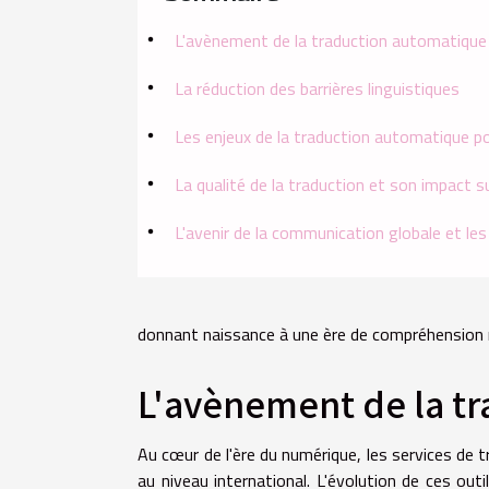
L'avènement de la traduction automatique
La réduction des barrières linguistiques
Les enjeux de la traduction automatique po
La qualité de la traduction et son impact 
L'avenir de la communication globale et les
donnant naissance à une ère de compréhension mu
L'avènement de la t
Au cœur de l'ère du numérique, les services de
au niveau international. L'évolution de ces out