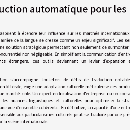
duction automatique pour les
i aspirent à étendre leur influence sur les marchés internationau
rrière de la langue se dresse comme un enjeu significatif. Les se
une solution stratégique permettant non seulement de surmonter
ncurrentiel non négligeable. En simplifiant la communication d'entr
ents étrangers, ces outils deviennent un levier d'expansion 
ction s'accompagne toutefois de défis de traduction notable
ion littérale, exige une adaptation culturelle méticuleuse des produ
ue marché cible. Un expert en localisation d'entreprise ou un cons
les nuances linguistiques et culturelles pour optimiser la str
une vue d'ensemble cohérente. En définitive, la capacité d'une entr
 sensible aux particularismes culturels peut se traduire par une pr
r la scène internationale.