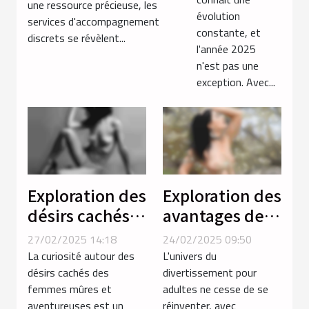
près des gares
une ressource précieuse, les
sexe
évolution
services d'accompagnement
gratuits en
constante, et
discrets se révèlent...
2025
l'année 2025
n'est pas une
exception. Avec...
Exploration des
Exploration des
désirs cachés
avantages des
chez les
jeux porno en
27/02/2025 14:18
24/02/2025 09:50
femmes mûres
ligne par
La curiosité autour des
L'univers du
et
rapport aux
désirs cachés des
divertissement pour
femmes mûres et
adultes ne cesse de se
aventureuses
vidéos
aventureuses est un
réinventer, avec