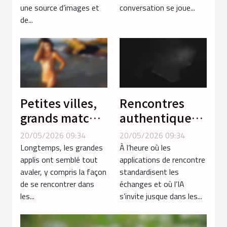
en ligne ?
une source d’images et
conversation se joue...
de...
Petites villes,
Rencontres
grands matchs
authentiques :
: la revanche
quand
20/05/2026 09:34
20/05/2026 09:34
du local sur les
l’érotisme
Longtemps, les grandes
À l’heure où les
applis de
redéfinit la
applis ont semblé tout
applications de rencontre
avaler, y compris la façon
standardisent les
rencontres
notion de
de se rencontrer dans
échanges et où l’IA
connexion
les...
s’invite jusque dans les...