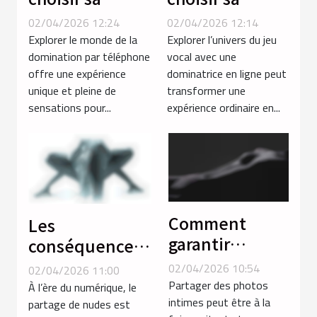
séance de
dominatrice en
02/04/2026 12:24
02/04/2026 12:14
domination par
ligne pour un
Explorer le monde de la
Explorer l’univers du jeu
téléphone
jeu vocal
domination par téléphone
vocal avec une
offre une expérience
dominatrice en ligne peut
pour une
inoubliable ?
unique et pleine de
transformer une
expérience
sensations pour...
expérience ordinaire en...
intense ?
Comment
Les
garantir
conséquences
l'anonymat en
psychologiques
02/04/2026 10:54
02/04/2026 11:00
partageant des
du partage de
Partager des photos
À l’ère du numérique, le
photos intimes
intimes peut être à la
nudes
partage de nudes est