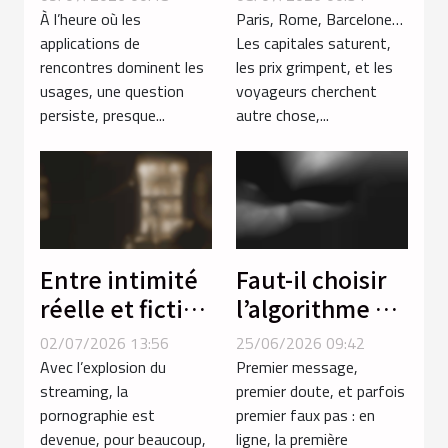
où les
explorations
À l’heure où les
Paris, Rome, Barcelone…
rencontres
hors des
applications de
Les capitales saturent,
rencontres dominent les
les prix grimpent, et les
sont-elles
sentiers battus
usages, une question
voyageurs cherchent
vraiment plus
persiste, presque...
autre chose,...
spontanées ?
Entre intimité
Faut-il choisir
réelle et fiction
l’algorithme ou
: comment la
l’instinct pour
02/07/2026 13:56
25/06/2026 09:42
vidéo porno
réussir sa
Avec l’explosion du
Premier message,
façonne nos
première
streaming, la
premier doute, et parfois
pornographie est
premier faux pas : en
attentes
conversation
devenue, pour beaucoup,
ligne, la première