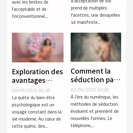
d'acceptation de soi
avec les limites de
transgenres
conventionnels
prend de multiples
l'acceptable et de
facettes, une desquelles
l'inconventionnel....
se manifeste...
Comment la
Exploration des
séduction par
avantages
téléphone
psychologiques
02/05/2025 02:06
09/05/2025 00:30
réinvente les
des poupées
À l'ère du numérique, les
La quête du bien-être
rencontres
méthodes de séduction
réalistes pour
psychologique est un
évoluent et prennent de
voyage constant dans la
intimes
adultes
nouvelles formes. Le
vie moderne. Au cœur de
téléphone,...
cette quête, des...