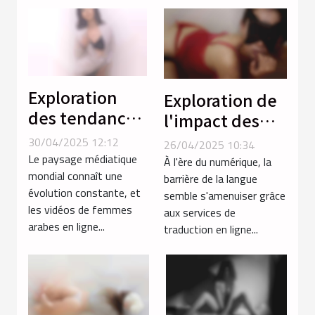
Exploration
Exploration de
des tendances
l'impact des
en vidéos de
services de
30/04/2025 12:12
26/04/2025 10:34
femmes arabes
traduction en
Le paysage médiatique
À l'ère du numérique, la
mondial connaît une
ligne sur la
barrière de la langue
évolution constante, et
semble s'amenuiser grâce
communication
les vidéos de femmes
aux services de
globale
arabes en ligne...
traduction en ligne...