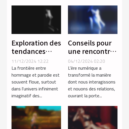
Exploration des
Conseils pour
tendances
une rencontre
actuelles dans
sécurisée et
11/12/2024 12:22
04/12/2024 02:20
les parodies
agréable en
La frontière entre
L'ère numérique a
hentai de
ligne
hommage et parodie est
transformé la manière
souvent floue, surtout
dont nous interagissons
séries animées
dans l'univers infiniment
et nouons des relations,
imaginatif des...
ouvrant la porte...