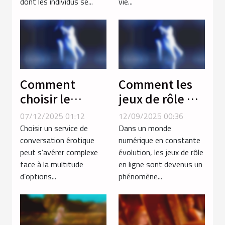
dont les individus se...
vie...
modernes ?
Comment
Comment les
choisir le
jeux de rôle en
service de
ligne
07/12/2025 01:12
12/09/2025 00:36
conversation
renforcent les
Choisir un service de
Dans un monde
érotique
compétences
conversation érotique
numérique en constante
peut s’avérer complexe
évolution, les jeux de rôle
adapté à vos
stratégiques ?
face à la multitude
en ligne sont devenus un
besoins ?
d’options...
phénomène...