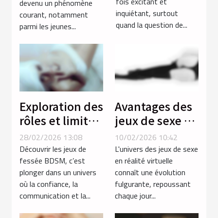
fois excitant et
devenu un phénomène
?
inquiétant, surtout
courant, notamment
quand la question de...
parmi les jeunes...
Exploration des
Avantages des
rôles et limites
jeux de sexe en
dans les jeux
réalité
28/02/2026 13:08
10/02/2026 10:42
de fessée
virtuelle sur
Découvrir les jeux de
L'univers des jeux de sexe
BDSM
les plateformes
fessée BDSM, c’est
en réalité virtuelle
plonger dans un univers
connaît une évolution
traditionnelles
où la confiance, la
fulgurante, repoussant
communication et la...
chaque jour...