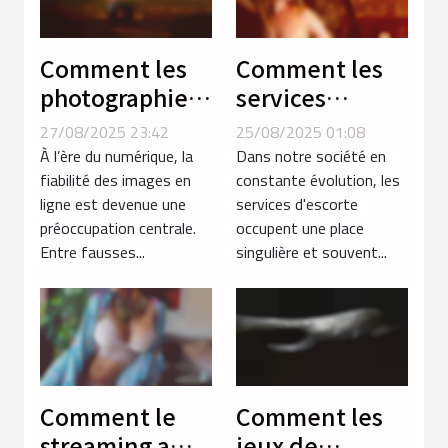
Comment les
Comment les
photographies
services
certifiées
d'escorte
27/08/2025 23:42
25/08/2025 01:08
renforcent la
influencent-ils
À l’ère du numérique, la
Dans notre société en
confiance en
les normes
fiabilité des images en
constante évolution, les
ligne est devenue une
services d'escorte
ligne ?
sociales ?
préoccupation centrale.
occupent une place
Entre fausses...
singulière et souvent...
Comment le
Comment les
streaming a
jeux de