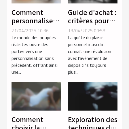
Comment
Guide d'achat :
personnaliser
critères pour
votre poupée
sélectionner le
21/04/2025 10:36
13/04/2025 09:58
réaliste pour
meilleur
Le monde des poupées
La quête du plaisir
une
masturbateur
réalistes ouvre des
personnel masculin
portes vers une
connaît une révolution
expérience
masculin
personnalisation sans
avec l'avènement de
unique
précédent, offrant ainsi
dispositifs toujours
une...
plus...
Comment
Exploration des
choisir la
techniques de