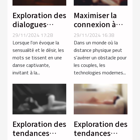
Exploration des
Maximiser la
dialogues
connexion à
érotiques avec
distance avec
29/11/2024 17:28
29/11/2024 16:38
des femmes du
des jouets
Lorsque l'on évoque la
Dans un monde où la
Maghreb
connectés
sensualité et le désir, les
distance physique peut
mots se tissent en une
s'avérer un obstacle pour
pour couples
danse captivante,
les couples, les
invitant à la...
technologies modernes...
Exploration des
Exploration des
tendances
tendances