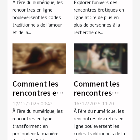
favorisent les
rencontres
À l’ère du numérique, les
Explorer l’univers des
liaisons avec
érotiques en
rencontres en ligne
rencontres érotiques en
bouleversent les codes
ligne attire de plus en
des femmes
ligne ?
traditionnels de l’amour
plus de personnes à la
voluptueuses ?
et de la...
recherche de...
Comment les
Comment les
rencontres en
rencontres
ligne
discrètes en
17/12/2025 00:42
16/12/2025 11:20
renforcent les
ligne
À l’ère du numérique, les
À l’ère du numérique, les
relations
influencent-
rencontres en ligne
rencontres discrètes en
transforment en
ligne bouleversent les
modernes ?
elles les
profondeur la manière
codes traditionnels de la
relations