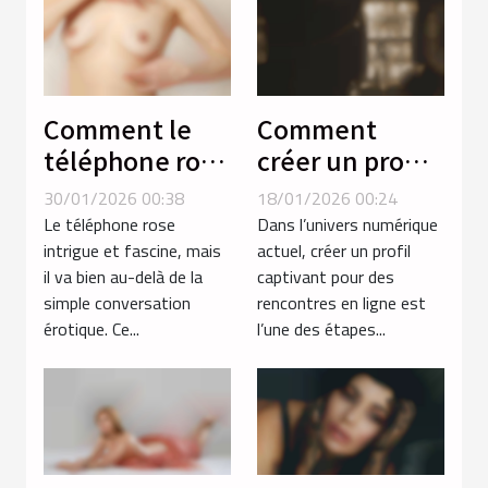
Comment le
Comment
téléphone rose
créer un profil
favorise-t-il la
captivant pour
30/01/2026 00:38
18/01/2026 00:24
découverte de
des rencontres
Le téléphone rose
Dans l’univers numérique
soi ?
en ligne ?
intrigue et fascine, mais
actuel, créer un profil
il va bien au-delà de la
captivant pour des
simple conversation
rencontres en ligne est
érotique. Ce...
l’une des étapes...