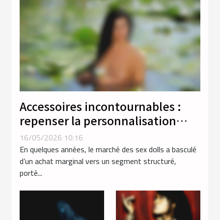
Accessoires incontournables :
repenser la personnalisation
dans l’expérience des sex dolls
16/05/2026 10:16
En quelques années, le marché des sex dolls a basculé
d’un achat marginal vers un segment structuré,
porté...