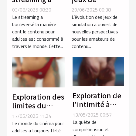
transformé la
simulation
03/08/2025 08:20
29/06/2025 00:38
consommation
améliorent
Le streaming a
L’évolution des jeux de
de contenu
l'expérience
bouleversé la manière
simulation a ouvert de
dont le contenu pour
nouvelles perspectives
pour adultes ?
des amateurs
adultes est consommé à
pour les amateurs de
de contenu
travers le monde. Cette...
contenu...
transgenre ?
Exploration de
Exploration des
l'intimité à
limites du
travers les
porno extrême
13/05/2025 00:57
17/05/2025 11:24
services
avec des
La quête de
Le monde du cinéma pour
téléphoniques
compréhension et
thèmes non
adultes a toujours flirté