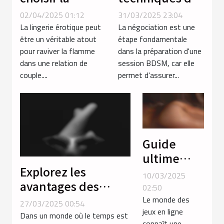
lingerie
négociation
02/04/2025 01:12
31/03/2025 23:04
érotique idéale
avant une
La lingerie érotique peut
La négociation est une
pour
session BDSM
être un véritable atout
étape fondamentale
pour raviver la flamme
dans la préparation d'une
dynamiser la
dans une relation de
session BDSM, car elle
relation de
couple....
permet d'assurer...
couple
Guide
ultime
Explorez les
pour
10/03/2025
avantages des
choisir les
02:50
services discrets
meilleurs
Le monde des
27/03/2025 00:54
jeux en ligne
d'accompagnement
jeux de
Dans un monde où le temps est
connaît une