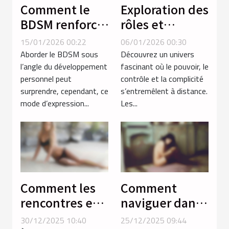
Comment le
Exploration des
BDSM renforce-
rôles et
t-il la confiance
dynamiques
15/01/2026 00:22
06/01/2026 00:30
en soi chez les
en séances de
Aborder le BDSM sous
Découvrez un univers
femmes ?
soumission par
l’angle du développement
fascinant où le pouvoir, le
personnel peut
contrôle et la complicité
téléphone
surprendre, cependant, ce
s’entremêlent à distance.
mode d’expression...
Les...
Comment les
Comment
rencontres en
naviguer dans
ligne
le monde des
30/12/2025 10:40
25/12/2025 09:44