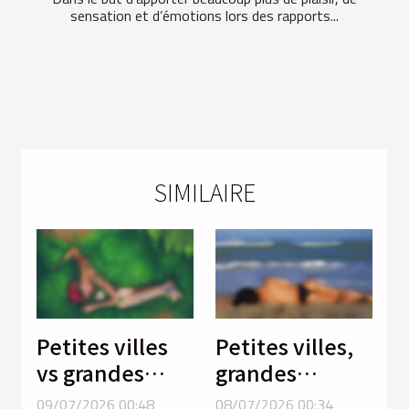
sensation et d’émotions lors des rapports...
SIMILAIRE
Petites villes
Petites villes,
vs grandes
grandes
métropoles :
rencontres :
09/07/2026 00:48
08/07/2026 00:34